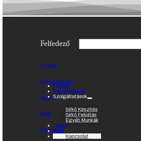
Felfedező
Főoldal
Bemutatkozás
Főoldal
Bemutatkozás
Szolgáltatások
Galéria
Sírkő Készítés
Blog
Sírkő Felújítás
Egyéb Munkák
Galéria
Kapcsolat
Blog
Kapcsolat