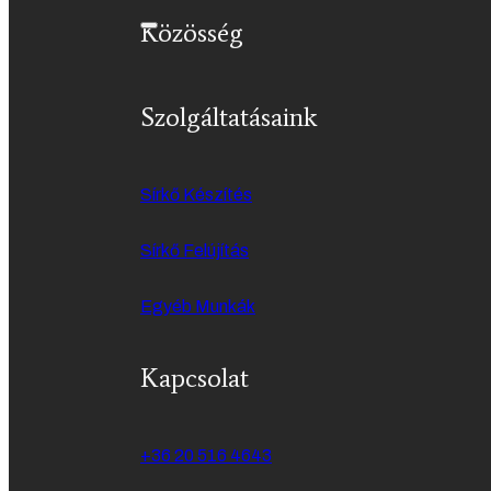
Közösség
Szolgáltatásaink
Sírkő Készítés
Sírkő Felújítás
Egyéb Munkák
Kapcsolat
+36 20 516 4643