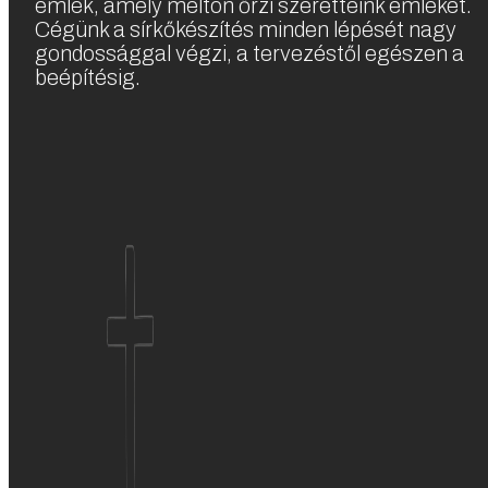
emlék, amely méltón őrzi szeretteink emlékét.
Cégünk a sírkőkészítés minden lépését nagy
gondossággal végzi, a tervezéstől egészen a
beépítésig.