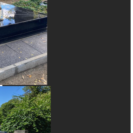
Felfedező
Főoldal
Bemutatkozás
Galéria
Blog
Kapcsolat
Közösség