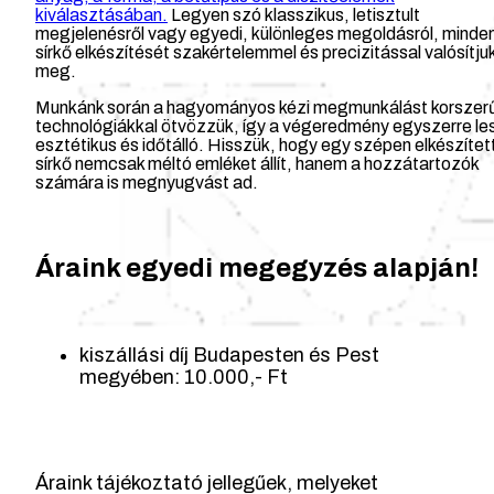
kiválasztásában.
Legyen szó klasszikus, letisztult
megjelenésről vagy egyedi, különleges megoldásról, minde
sírkő elkészítését szakértelemmel és precizitással valósítju
meg.
Munkánk során a hagyományos kézi megmunkálást korszer
technológiákkal ötvözzük, így a végeredmény egyszerre le
esztétikus és időtálló. Hisszük, hogy egy szépen elkészítet
sírkő nemcsak méltó emléket állít, hanem a hozzátartozók
számára is megnyugvást ad.
Áraink egyedi megegyzés alapján!
kiszállási díj Budapesten és Pest
megyében: 10.000,- Ft
Áraink tájékoztató jellegűek, melyeket