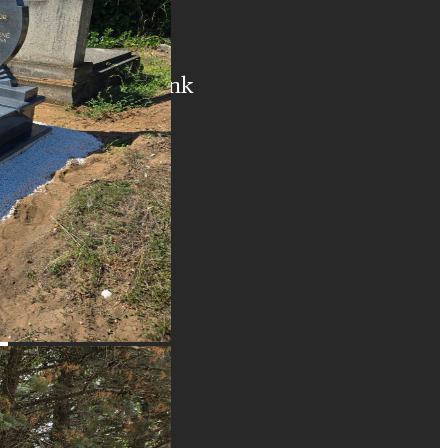
Szolgáltatásaink
Sírkő Készítés
Sírkő Felújítás
Egyéb Munkák
Kapcsolat
+36 20 516 4643