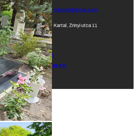
mksirko@gmail.com
Kartal, Zrinyi utca 11
Adatvédelmi nyilatkozat
Hálónlégy Technologies Kft.
Impresszum