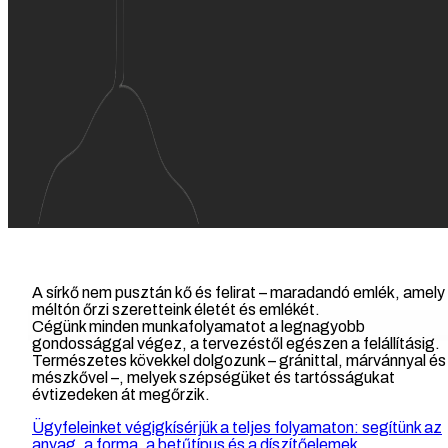
A sírkő nem pusztán kő és felirat – maradandó emlék, amely
méltón őrzi szeretteink életét és emlékét.
Cégünk minden munkafolyamatot a legnagyobb
gondossággal végez, a tervezéstől egészen a felállításig.
Természetes kövekkel dolgozunk – gránittal, márvánnyal és
mészkővel –, melyek szépségüket és tartósságukat
évtizedeken át megőrzik.
Ügyfeleinket végigkísérjük a teljes folyamaton: segítünk az
anyag, a forma, a betűtípus és a díszítőelemek