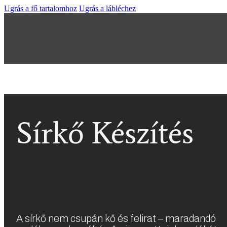
Ugrás a fő tartalomhoz
Ugrás a lábléchez
Sírkő Készítés
A sírkő nem csupán kő és felirat – maradandó