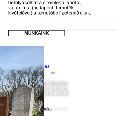
befolyásolhat a síremlék állapota,
valamint a (budapesti temetők
kivételével) a temetőbe fizetendő díjak.
MUNKÁINK
Főoldal
Bemutatkozás
Szolgáltatások
Sírkő Készítés
Sírkő Felújítás
Egyéb Munkák
Galéria
Blog
Kapcsolat