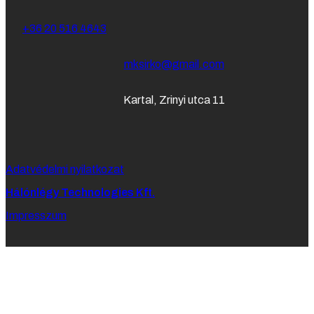
+36 20 516 4643
mksirko@gmail.com
Kartal, Zrinyi utca 11
Adatvédelmi nyilatkozat
Hálónlégy Technologies Kft.
Impresszum