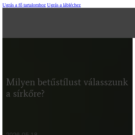
Ugrás a fő tartalomhoz
Ugrás a lábléchez
Milyen betűstílust válasszunk
a sírkőre?
2026.05.18.