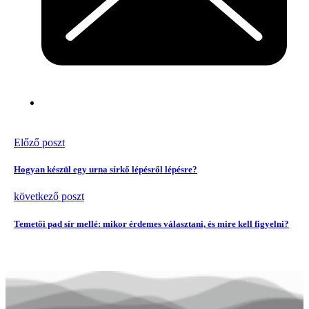
Előző poszt
Hogyan készül egy urna sírkő lépésről lépésre?
következő poszt
Temetői pad sír mellé: mikor érdemes választani, és mire kell figyelni?