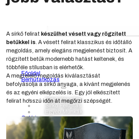
A sírkő felirat
készülhet vésett vagy rögzített
betűkkel is
. A vésett felirat klasszikus és időtálló
megoldás, amely elegáns megjelenést biztosít. A
rögzített betűk modernebb hatást keltenek, és
többféle stílusban is elérhetők.
Főoldal
A megfelelő megoldás kiválasztását
Bemutatkozás
befolyásolja a sírkő anyaga, a kívánt megjelenés
Szolgáltatások
és az egyéni elképzelés is. Egy jól elkészített
Sírkő Készítés
felirat hosszú időn át megőrzi szépségét.
Sírkő Felújítás
Egyéb Munkák
Galéria
Blog
Kapcsolat