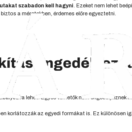
utakat szabadon kell hagyni
. Ezeket nem lehet beépí
biztos a méretekben, érdemes előre egyeztetni.
ítás engedélyezet
zabályozva lehet. Egyes temetők nem engedélyeznek bi
n korlátozzák az egyedi formákat is. Ez különösen i