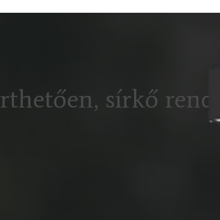
thetően, sírkő rende