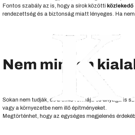
Fontos szabály az is, hogy a sírok közötti
közlekedő 
rendezettség és a biztonság miatt lényeges. Ha nem 
Nem minden kialak
Sokan nem tudják, de a sírkő formája és anyaga is s
vagy a környezetbe nem illő építményeket.
Megtörténhet, hogy az egységes megjelenés érdekébe