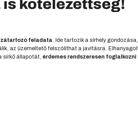
is kötelezettség!
zátartozó feladata
. Ide tartozik a sírhely gondozás
ik, az üzemeltető felszólíthat a javításra. Elhanyago
 sírkő állapotát,
érdemes rendszeresen foglalkozni 