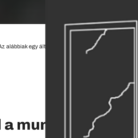
 Az alábbiak egy általános iránymutatást adnak, ezért
l a munka!