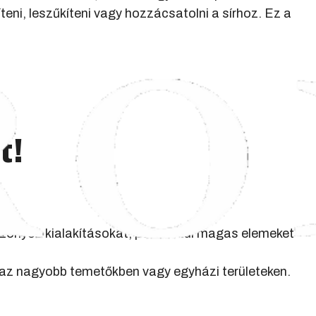
teni, leszűkíteni vagy hozzácsatolni a sírhoz. Ez a
t!
zonyos kialakításokat, például túl magas elemeket
gaz nagyobb temetőkben vagy egyházi területeken.