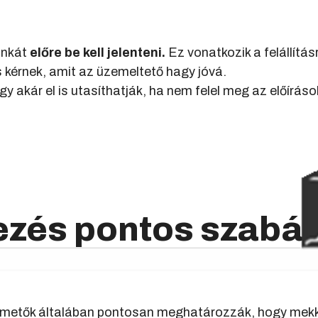
unkát
előre be kell jelenteni.
Ez vonatkozik a felállítás
is kérnek, amit az üzemeltető hagy jóvá.
agy akár el is utasíthatják, ha nem felel meg az előírá
ezés pontos szabály
temetők általában pontosan meghatározzák, hogy mekkor