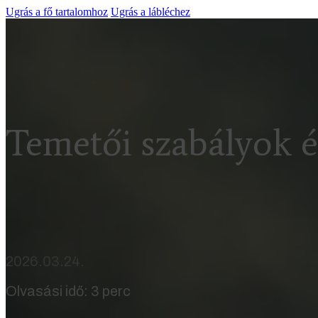
Ugrás a fő tartalomhoz
Ugrás a lábléchez
Temetői szabályok ér
2026.03.24.
Olvasási idő: 3 perc