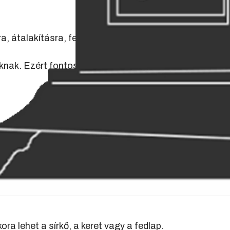
ra, átalakításra, felújításra és sok esetben még a
soknak. Ezért fontos, hogy már a tervezésnél
ok szerint:
a lehet a sírkő, a keret vagy a fedlap.