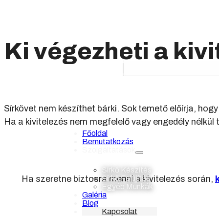
Ki végezheti a kiv
Sírkövet nem készíthet bárki. Sok temető előírja, ho
Ha a kivitelezés nem megfelelő vagy engedély nélkül 
Főoldal
Bemutatkozás
Szolgáltatások
Sírkő Készítés
Ha szeretne biztosra menni a kivitelezés során,
Sírkő Felújítás
Egyéb Munkák
Galéria
Blog
Kapcsolat