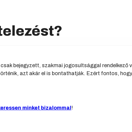
itelezést?
gy csak bejegyzett, szakmai jogosultsággal rendelkező 
történik, azt akár el is bontathatják. Ezért fontos, h
keressen minket bizalommal
!